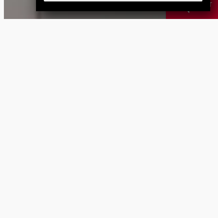
CHAT
製品
冷却剤管理システ
給
チップコンベア
ム
calendar_month
次のイベント
今後のイベントはありません
教育
専門知識によって、お使いの周辺機器の可能性
を最大限に引き出しましょう
newsmode
最新ニュース