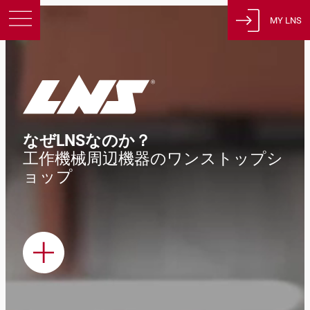
MY LNS
製品
サポート
教育
会社概要
なぜLNSなのか？
採用情報
工作機械周辺機器のワンストップシ
連絡先
ョップ
プライバシーポリシー
法的通知
スイス
日本語