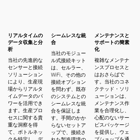
リアルタイムの
シームレスな統
メンテナンスと
データ収集と分
合
サポートの簡素
析
化
当社のモジュー
当社の先進的な
複雑なメンテナ
ル式接続キット
センサーと接続
ンスプロセスと
は、セルラー、
ソリューション
はおさらばで
WiFi、その他の
により、生産現
す。当社のコネ
接続オプション
場からリアルタ
クテッド・ソリ
を問わず、既存
イムデータのパ
ューションは、
のシステムとの
ワーを活用でき
メンテナンス作
シームレスな統
ます。生産プロ
業を合理化し、
合を保証しま
セスに関する貴
心配のないサー
す。手間のかか
重な洞察を得
ビスパッケージ
らないセットア
て、ボトルネッ
を提供し、ウェ
ップで、接続さ
クを特定し、デ
ブショップを通
れた製造環境の