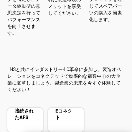
ータ駆動型の意
じてスペアパー
メリットを享受
思決定を行って
ツの購入を簡素
してください。
パフォーマンス
化します。
を向上させま
す。
LNSと共にインダストリー4.0革命に参加し、製造オペ
レーションをコネクテッドで効率的な顧客中心の大企
業に変革しましょう。製造業の未来を今すぐ体験して
ください！
cast_connected
phonelink_ring
接続され
Eコネク
たAFS
ト