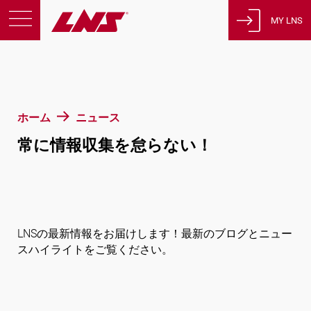
MY LNS
製品
サポート
教育
ホーム
ニュース
会社概要
常に情報収集を怠らない！
採用情報
連絡先
プライバシーポリシー
法的通知
LNSの最新情報をお届けします！最新のブログとニュー
スハイライトをご覧ください。
スイス
日本語