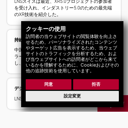
LNSスイスは最近、XR5.0プロジェクトの参加者
を受け入れ、インダストリー5.0のための最先端
のXR技術を紹介した。
クッキーの使用
訪問者の当ウェブサイトの閲覧体験を向上さ
持続可能な歩み：中国の新工場
せるため、パーソナライズされたコンテンツ
やターゲット広告を表示するため、当ウェブ
中国新工場では、エネルギー需要の80％をソー
サイトのトラフィックを分析するため、およ
ラーパネルで賄うなど、エネルギー効率を重視
び当ウェブサイトへの訪問者がどこから来て
し、環境負荷の低減を目指している。
いるかを理解するために、Cookieおよびその
他の追跡技術を使用しています。
同意
拒否
デジタルエクスペリエンスの刷新
設定変更
LNSの新時代！
CHAT
250 LNS machines at KIF Parechoc