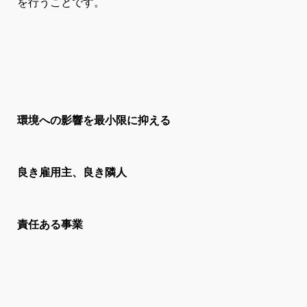
を行うことです。
フォローする
comment
環境への影響を最小限に抑える
partner_exchange
良き雇用主、良き隣人
check_circle
責任ある事業