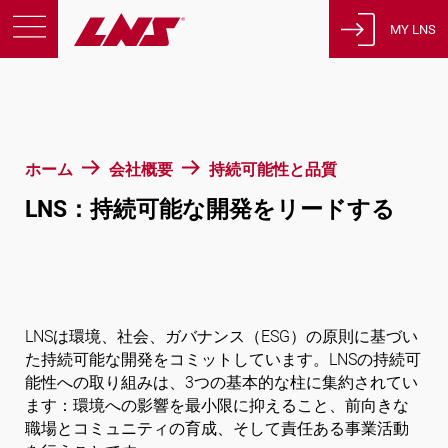
MY LNS
製品
サポート
教育
ホーム
会社概要
持続可能性と品質
会社概要
LNS：持続可能な開発をリードする
採用情報
連絡先
プライバシーポリシー
法的通知
LNSは環境、社会、ガバナンス（ESG）の原則に基づい
た持続可能な開発をコミットしています。LNSの持続可
スイス
能性への取り組みは、3つの基本的な柱に集約されてい
ます：環境への影響を最小限に抑えること、前向きな
職場とコミュニティの育成、そして責任ある事業活動
日本語