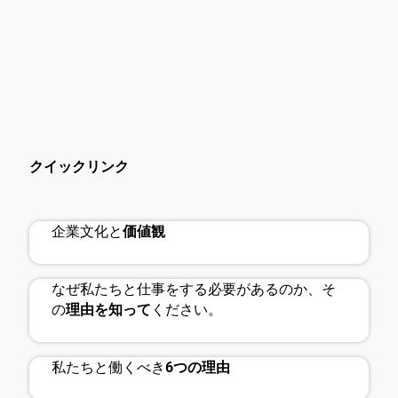
クイックリンク
approval_delegation
comment
企業文化と
価値観
なぜ私たちと仕事をする必要があるのか、そ
handshake
の
理由を知って
ください。
私たちと働くべき
6つの理由