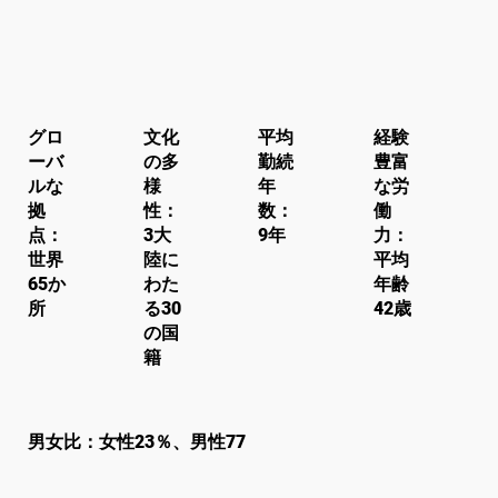
日本語
add_location
globe
timeline
avg_pace
フォローする
グロ
文化
平均
経験
ーバ
の多
勤続
豊富
ルな
様
年
な労
拠
性：
数：
働
点：
3大
9年
力：
世界
陸に
平均
65か
わた
年齢
所
る30
42歳
の国
籍
wc
男女比：女性23％、男性77