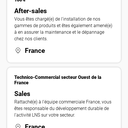
After-sales
Vous êtes chargé(e) de l’installation de nos
gammes de produits et êtes également amené(e)
à en assurer la maintenance et le dépannage
chez nos clients.
location_on
France
Technico-Commercial secteur Ouest de la
France
Sales
Rattaché(e) à l’équipe commerciale France, vous
êtes responsable du développement durable de
l’activité LNS sur votre secteur.
location_on
France