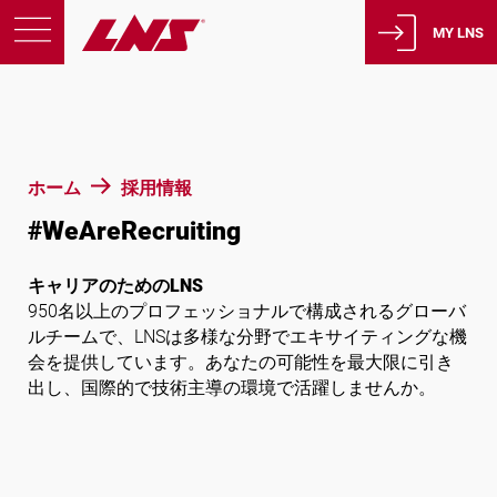
MY LNS
製品
サポート
教育
ホーム
採用情報
会社概要
#WeAreRecruiting
採用情報
キャリアのためのLNS
連絡先
950名以上のプロフェッショナルで構成されるグローバ
ルチームで、LNSは多様な分野でエキサイティングな機
プライバシーポリシー
会を提供しています。あなたの可能性を最大限に引き
法的通知
出し、国際的で技術主導の環境で活躍しませんか。
スイス