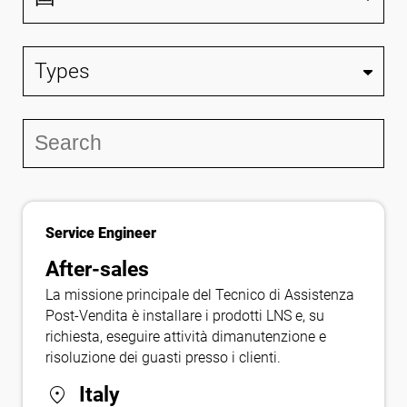
Service Engineer
After-sales
La missione principale del Tecnico di Assistenza
Post-Vendita è installare i prodotti LNS e, su
richiesta, eseguire attività dimanutenzione e
risoluzione dei guasti presso i clienti.
location_on
Italy