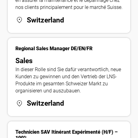
en assurer la maintenance et le dépannage chez
nos clients principalement pour le marché Suisse.
location_on
Switzerland
Regional Sales Manager DE/EN/FR
Sales
In dieser Rolle sind Sie dafür verantwortlich, neue
Kunden zu gewinnen und den Vertrieb der LNS-
Produkte im gesamten Schweizer Markt zu
organisieren und auszubauen.
location_on
Switzerland
Technicien SAV Itinérant Expérimenté (H/F) –
100%