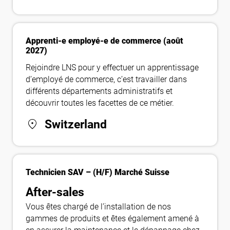
Apprenti-e employé-e de commerce (août
2027)
Rejoindre LNS pour y effectuer un apprentissage
d’employé de commerce, c’est travailler dans
différents départements administratifs et
découvrir toutes les facettes de ce métier.
location_on
Switzerland
Technicien SAV – (H/F) Marché Suisse
After-sales
Vous êtes chargé de l’installation de nos
gammes de produits et êtes également amené à