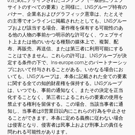
のためにデザインされたコンテンツ（一般的にウェブ
サイトのすべての要素）と同様に、LNSグループ特有の
バナー、企業名およびグラフィック憲章は、たとえそ
の主導でオンラインに掲載されたとしても、LNSグルー
プおよび該当する場合、著作権を保有する可能性のあ
る他の人物の事前かつ明示的な許可なく、ウェブサイ
ト上または他のいかなる種類の媒体上で、複製、配
布、再販売、再送信、または第三者に利用可能にする
ことはできません。これらの許可は、LNSグループが決
定する条件の下で、lns-europe.comとのパートナーシッ
プにおいて付与されることがある。いかなる場合にお
いても、LNSグループは、本条に記載された全ての要素
に関する全ての知的財産権を保持する。LNSグループ
は、いつでも、事前の通知なく、またその決定を正当
化することなく、第三者によるこれらの要素の使用を
禁止する権利を留保する。この場合、当該当事者に通
知し、当事者は8営業日以内にこれらの行為を中止させ
ることができます。本条に定める義務に従わない場合
は侵害となり、侵害者は民事上および刑事上の責任を
問われる可能性があります。