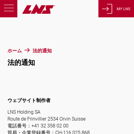
MY LNS
製品
サポート
教育
ホーム
法的通知
会社概要
法的通知
採用情報
連絡先
プライバシーポリシー
法的通知
ウェブサイト制作者
LNS Holding SA
スイス
Route de Frinvillier 2534 Orvin Suisse
電話番号：+41 32 358 02 00
貿易・企業登録番号：CH-116.025.868
日本語