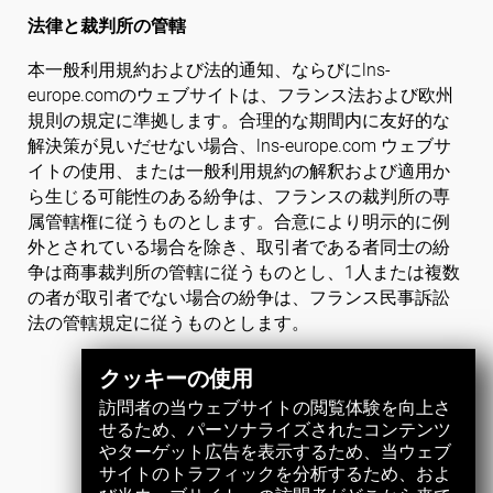
法律と裁判所の管轄
本一般利用規約および法的通知、ならびにlns-
europe.comのウェブサイトは、フランス法および欧州
規則の規定に準拠します。合理的な期間内に友好的な
解決策が見いだせない場合、lns-europe.com ウェブサ
イトの使用、または一般利用規約の解釈および適用か
ら生じる可能性のある紛争は、フランスの裁判所の専
属管轄権に従うものとします。合意により明示的に例
外とされている場合を除き、取引者である者同士の紛
争は商事裁判所の管轄に従うものとし、1人または複数
の者が取引者でない場合の紛争は、フランス民事訴訟
法の管轄規定に従うものとします。
クッキーの使用
訪問者の当ウェブサイトの閲覧体験を向上さ
せるため、パーソナライズされたコンテンツ
やターゲット広告を表示するため、当ウェブ
サイトのトラフィックを分析するため、およ