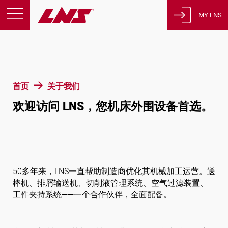
MY LNS
产品
支援
教育
首页
关于我们
关于我们
欢迎访问 LNS，您机床外围设备首选。
征才
联系方式
隐私政策
法律声明
50多年来，LNS一直帮助制造商优化其机械加工运营。送
棒机、排屑输送机、切削液管理系统、空气过滤装置、
瑞士
工件夹持系统——一个合作伙伴，全面配备。
简体中文