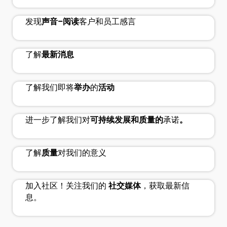
auto_read_pause
newsmode
发现
声音–阅读
客户和员工感言
calendar_month
了解
最新消息
nest_eco_leaf
了解我们即将
举办
的
活动
approval_delegation
进一步了解我们对
可持续发展和质量的
承诺
。
thumb_up_off
了解
质量
对我们的意义
加入社区！关注我们的
社交媒体
，获取最新信
息。