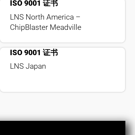
ISO 9001 证书
LNS North America –
bookmark_check
ChipBlaster Meadville
ISO 9001 证书
LNS Japan