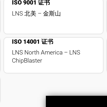
ISO 9001 证书
LNS 北美 – 金斯山
bookmark_check
ISO 14001 证书
LNS North America – LNS
ChipBlaster