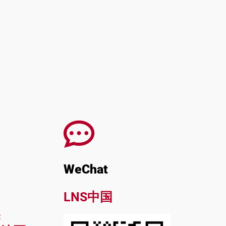
WeChat
洲
LNS中国
美