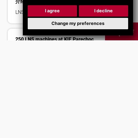
介绍我们全新的数字体验！
I agree
I decline
LNS 的新纪元！
Change my preferences
CHAT
250 LNS machines at KIF Parechoc
Discover this incredible project
LNS 正在参与 XR5.0
我们参与了 XR5.0
，了解更多。
Achieve Desired CNC Machined Parts Surface
Finish
Extend coolant life and reduce costs with LNS's