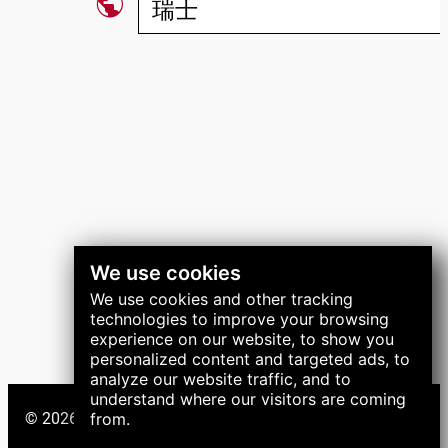
public
瑞士
关注我们
We use cookies
We use cookies and other tracking
technologies to improve your browsing
experience on our website, to show you
personalized content and targeted ads, to
analyze our website traffic, and to
understand where our visitors are coming
from.
© 2026 LNS 集团。保留所有权利。