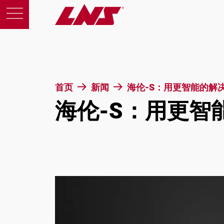
产品
首页
新闻
海伦-S：用更智能的解
海伦-S：用更智
支援
教育
关于我们
征才