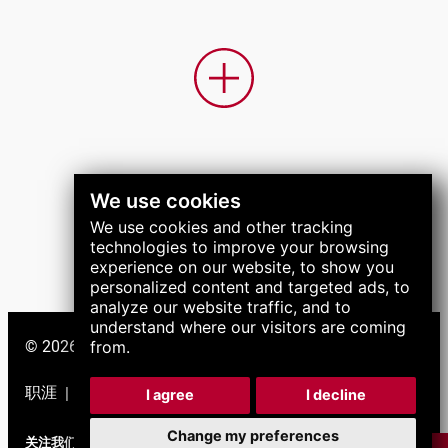
We use cookies
We use cookies and other tracking
technologies to improve your browsing
experience on our website, to show you
personalized content and targeted ads, to
analyze our website traffic, and to
understand where our visitors are coming
© 2026 LNS 集团。保留所有权利。
from.
职涯
技术支持
|
|
I agree
I decline
Change my preferences
关注我们