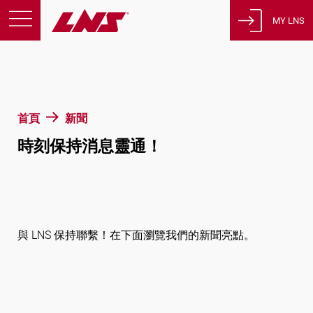
MY LNS
產品
支援
教育
首頁
新聞
關於我們
時刻保持消息靈通！
徵才
聯繫
隱私策略
法律聲明
與 LNS 保持聯繫！在下面瀏覽我們的新聞亮點。
瑞士
繁體中文