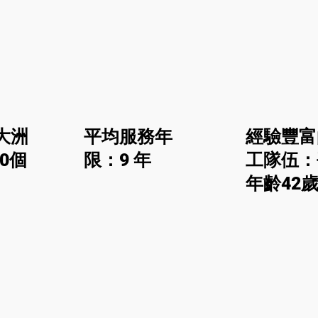
timeline
avg_pace
大洲
平均服務年
經驗豐富
30個
限：9 年
工隊伍：
年齡42