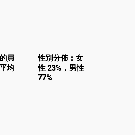
wc
的員
性別分佈：女
平均
性 23%，男性
77%
歲