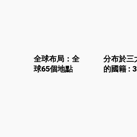
聯繫
add_location
globe
全球布局：全
分布於三
球65個地點
的國籍 : 