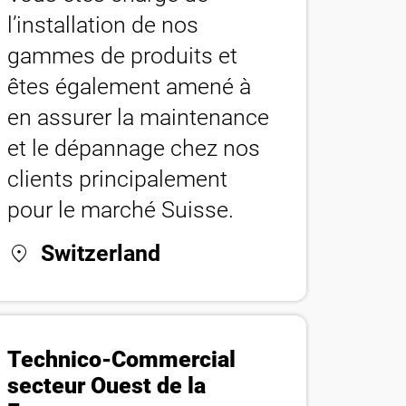
l’installation de nos
gammes de produits et
êtes également amené à
en assurer la maintenance
et le dépannage chez nos
clients principalement
pour le marché Suisse.
location_on
Switzerland
Technico-Commercial
secteur Ouest de la