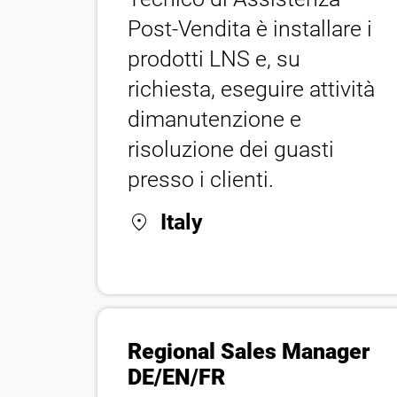
Post-Vendita è installare i
prodotti LNS e, su
richiesta, eseguire attività
dimanutenzione e
risoluzione dei guasti
presso i clienti.
location_on
Italy
Regional Sales Manager
DE/EN/FR