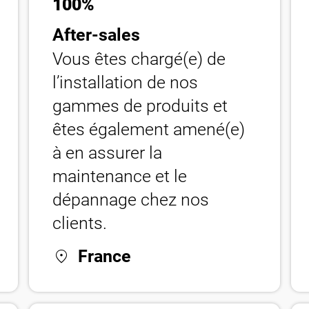
100%
After-sales
Vous êtes chargé(e) de
l’installation de nos
gammes de produits et
êtes également amené(e)
à en assurer la
maintenance et le
dépannage chez nos
clients.
location_on
France