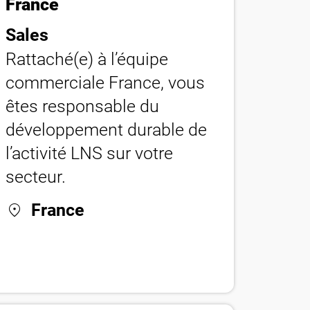
France
Sales
Rattaché(e) à l’équipe
commerciale France, vous
êtes responsable du
développement durable de
l’activité LNS sur votre
secteur.
location_on
France