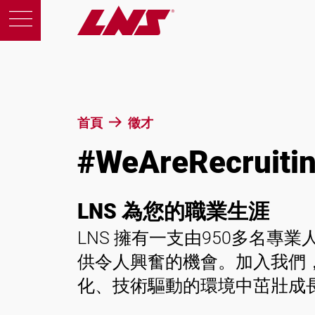
產品
首頁
徵才
#WeAreRecruiti
支援
LNS 為您的職業生涯
教育
LNS 擁有一支由950多名專
關於我們
供令人興奮的機會。加入我們
化、技術驅動的環境中茁壯成
徵才