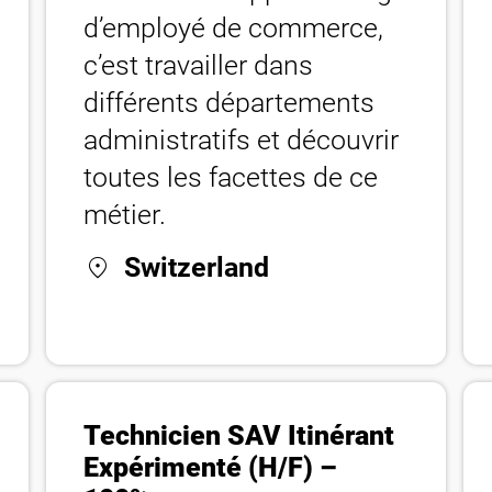
d’employé de commerce,
c’est travailler dans
différents départements
administratifs et découvrir
toutes les facettes de ce
métier.
location_on
Switzerland
Technicien SAV Itinérant
Expérimenté (H/F) –