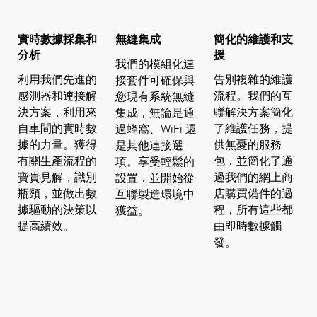
實時數據採集和
無縫集成
簡化的維護和支
分析
援
我們的模組化連
利用我們先進的
告別複雜的維護
接套件可確保與
感測器和連接解
流程。我們的互
您現有系統無縫
決方案，利用來
聯解決方案簡化
集成，無論是通
自車間的實時數
了維護任務，提
過蜂窩、WiFi 還
據的力量。獲得
供無憂的服務
是其他連接選
有關生產流程的
包，並簡化了通
項。享受輕鬆的
寶貴見解，識別
過我們的網上商
設置，並開始從
瓶頸，並做出數
店購買備件的過
互聯製造環境中
據驅動的決策以
程，所有這些都
獲益。
提高績效。
由即時數據觸
發。