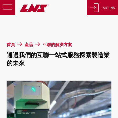
MY LNS
產品
支援
教育
首頁
產品
互聯的解決方案
關於我們
通過我們的互聯一站式服務探索製造業
徵才
的未來
聯繫
隱私策略
法律聲明
瑞士
繁體中文