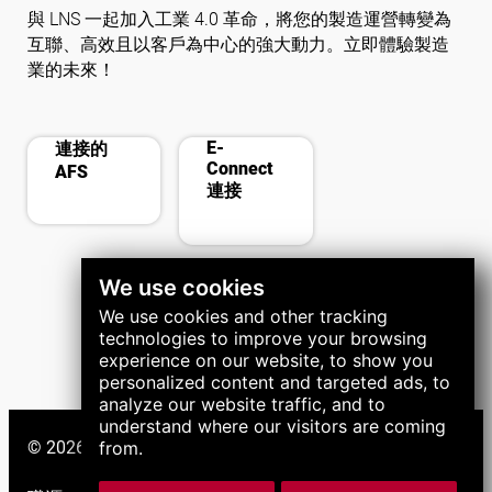
與 LNS 一起加入工業 4.0 革命，將您的製造運營轉變為
互聯、高效且以客戶為中心的強大動力。立即體驗製造
業的未來！
cast
phonelink_ring
E-
連接的
Connect
AFS
連接
We use cookies
We use cookies and other tracking
technologies to improve your browsing
experience on our website, to show you
personalized content and targeted ads, to
analyze our website traffic, and to
understand where our visitors are coming
© 2026 LNS 集團。保留所有權利。
from.