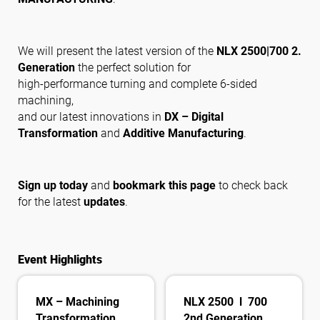
Folgen Sie uns
We will present the latest version of the
NLX 2500|700 2.
Generation
the perfect solution for
high-performance turning and complete 6-sided
machining,
and our latest innovations in
DX – Digital
Transformation
and
Additive Manufacturing
.
Sign up today
and
bookmark this page
to check back
for the latest
updates
.
Event Highlights
MX – Machining
NLX 2500 l 700
Transformation
2nd Generation