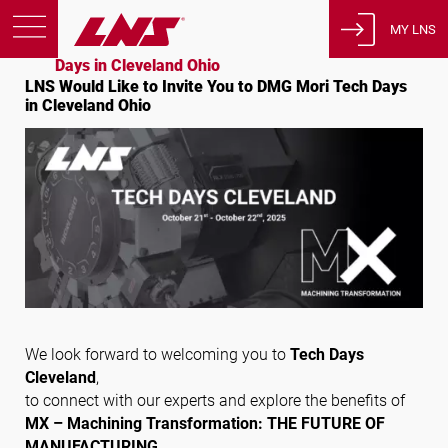
Startseite
Ereignisse
MY LNS
LNS Would Like to Invite You to DMG Mori Tech
Days in Cleveland Ohio
LNS Would Like to Invite You to DMG Mori Tech Days
Produkte
in Cleveland Ohio
Support
Bildung
Über uns
Karriere
Kontakt
Datenschutzbestimmungen
Rechtliche Hinweise
We look forward to welcoming you to
Tech Days
Cleveland
,
Vereinigte Staaten von Amerika
to connect with our experts and explore the benefits of
MX – Machining Transformation: THE FUTURE OF
MANUFACTURING
.
Deutsch