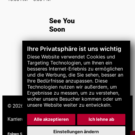
See You
Soon
Ihre Privatsphäre ist uns wichtig
Diese Website verwendet Cookies und
REGISTER NOW
Targeting Technologien, um Ihnen ein
besseres Internet-Erlebnis zu ermöglichen
und die Werbung, die Sie sehen, besser an
Ihre Bedürfnisse anzupassen. Diese
Technologien nutzen wir außerdem, um
Ergebnisse zu messen, um zu verstehen,
woher unsere Besucher kommen oder um
unsere Website weiter zu entwickeln.
© 2026 LNS-Gruppe. Alle Rechte vorbehalten.
Karriere
|
Support
|
Alle akzeptieren
Ich lehne ab
Einstellungen ändern
Folgen Sie uns