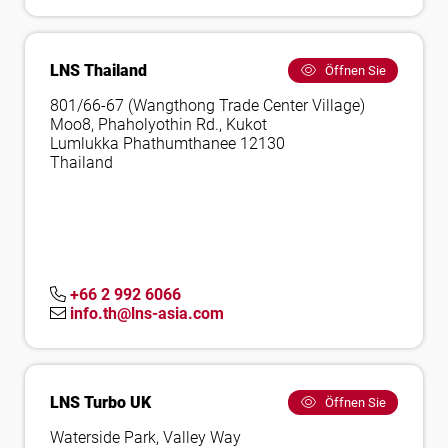
LNS Thailand
Öffnen Sie
801/66-67 (Wangthong Trade Center Village)
Moo8, Phaholyothin Rd., Kukot
Lumlukka Phathumthanee 12130
Thailand
+66 2 992 6066
info.th@lns-asia.com
LNS Turbo UK
Öffnen Sie
Waterside Park, Valley Way