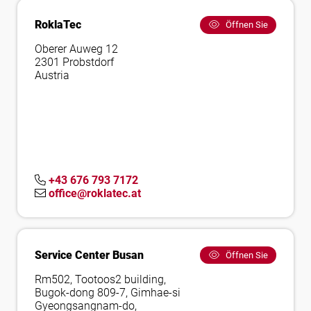
RoklaTec
Öffnen Sie
Oberer Auweg 12
2301 Probstdorf
Austria
+43 676 793 7172
office@roklatec.at
Service Center Busan
Öffnen Sie
Rm502, Tootoos2 building,
Bugok-dong 809-7, Gimhae-si
Gyeongsangnam-do,