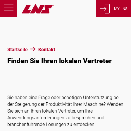
MY LNS
Produkte
Support
Bildung
Startseite
Kontakt
Über uns
Finden Sie Ihren lokalen Vertreter
Karriere
Kontakt
Datenschutzbestimmungen
Rechtliche Hinweise
Sie haben eine Frage oder benötigen Unterstützung bei
der Steigerung der Produktivität Ihrer Maschine? Wenden
Sie sich an Ihren lokalen Vertreter, um Ihre
Vereinigte Staaten von Amerika
Anwendungsanforderungen zu besprechen und
branchenführende Lösungen zu entdecken.
Deutsch