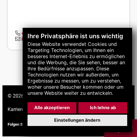
+60 7 388 5414
Ihre Privatsphäre ist uns wichtig
info.ma@lns-asia.com
Diese Website verwendet Cookies und
Targeting Technologien, um Ihnen ein
besseres Internet-Erlebnis zu ermöglichen
und die Werbung, die Sie sehen, besser an
Ihre Bedürfnisse anzupassen. Diese
Technologien nutzen wir außerdem, um
Ergebnisse zu messen, um zu verstehen,
woher unsere Besucher kommen oder um
unsere Website weiter zu entwickeln.
© 2026 LNS-Gruppe. Alle Rechte vorbehalten.
Alle akzeptieren
Ich lehne ab
Karriere
|
Support
|
Einstellungen ändern
Folgen Sie uns
CHAT