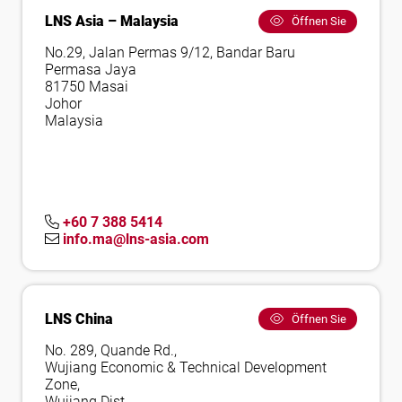
LNS Asia – Malaysia
Öffnen Sie
No.29, Jalan Permas 9/12, Bandar Baru
Permasa Jaya
81750 Masai
Johor
Malaysia
+60 7 388 5414
info.ma@lns-asia.com
LNS China
Öffnen Sie
No. 289, Quande Rd.,
Wujiang Economic & Technical Development
Zone,
Wujiang Dist.,