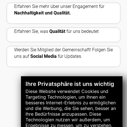
nest_eco_leaf
Erfahren Sie mehr über unser Engagement für
approval_delegation
Nachhaltigkeit und Qualität.
thumb_up_off
Erfahren Sie, was
Qualität
für uns bedeutet
Werden Sie Mitglied der Gemeinschaft! Folgen Sie
uns auf
Social Media
für Updates.
Ihre Privatsphäre ist uns wichtig
Diese Website verwendet Cookies und
Targeting Technologien, um Ihnen ein
besseres Internet-Erlebnis zu ermöglichen
und die Werbung, die Sie sehen, besser an
Ihre Bedürfnisse anzupassen. Diese
Technologien nutzen wir außerdem, um
Ergebnisse zu messen, um zu verstehen,