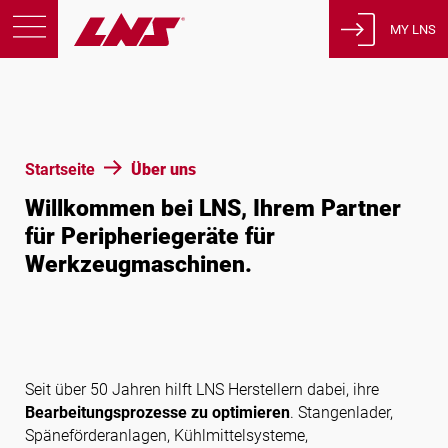
MY LNS
Produkte
Support
Bildung
Startseite
Über uns
Über uns
Willkommen bei LNS, Ihrem Partner
Karriere
für Peripheriegeräte für
Kontakt
Werkzeugmaschinen.
Datenschutzbestimmungen
Rechtliche Hinweise
Vereinigte Staaten von Amerika
Seit über 50 Jahren hilft LNS Herstellern dabei, ihre
Bearbeitungsprozesse zu optimieren
. Stangenlader,
Späneförderanlagen, Kühlmittelsysteme,
Deutsch