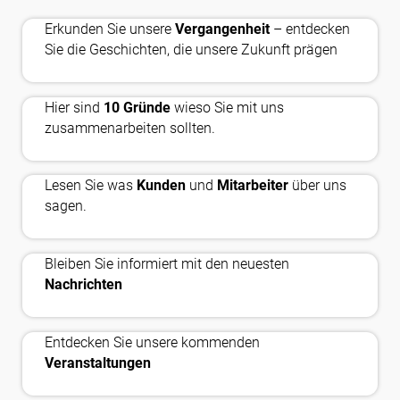
history_edu
Erkunden Sie unsere
Vergangenheit
– entdecken
handshake
Sie die Geschichten, die unsere Zukunft prägen
Hier sind
10 Gründe
wieso Sie mit uns
auto_read_pause
zusammenarbeiten sollten.
Lesen Sie was
Kunden
und
Mitarbeiter
über uns
newsmode
sagen.
Bleiben Sie informiert mit den neuesten
calendar_month
Nachrichten
Entdecken Sie unsere kommenden
Veranstaltungen