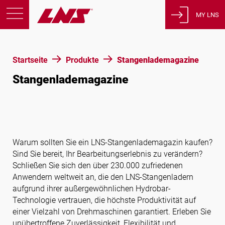
MY LNS
Produkte
Startseite
Produkte
Stangenlademagazine
Support
Stangenlademagazine
Bildung
Über uns
Karriere
Kontakt
Warum sollten Sie ein LNS-Stangenlademagazin kaufen?
Datenschutzbestimmungen
Sind Sie bereit, Ihr Bearbeitungserlebnis zu verändern?
Rechtliche Hinweise
Schließen Sie sich den über 230.000 zufriedenen
Anwendern weltweit an, die den LNS-Stangenladern
aufgrund ihrer außergewöhnlichen Hydrobar-
Vereinigte Staaten von Amerika
Technologie vertrauen, die höchste Produktivität auf
einer Vielzahl von Drehmaschinen garantiert. Erleben Sie
unübertroffene Zuverlässigkeit, Flexibilität und
Deutsch