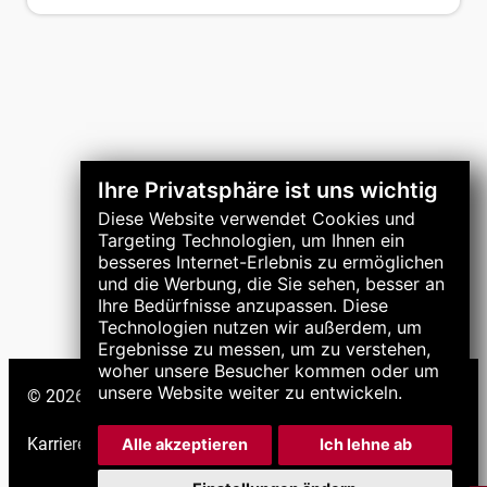
Ihre Privatsphäre ist uns wichtig
Diese Website verwendet Cookies und
Targeting Technologien, um Ihnen ein
besseres Internet-Erlebnis zu ermöglichen
und die Werbung, die Sie sehen, besser an
Ihre Bedürfnisse anzupassen. Diese
Technologien nutzen wir außerdem, um
Ergebnisse zu messen, um zu verstehen,
woher unsere Besucher kommen oder um
unsere Website weiter zu entwickeln.
© 2026 LNS-Gruppe. Alle Rechte vorbehalten.
Karriere
|
Support
|
Alle akzeptieren
Ich lehne ab