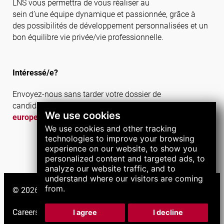
LNS vous permettra de vous réaliser au
sein d’une équipe dynamique et passionnée, grâce à
des possibilités de développement personnalisées et un
bon équilibre vie privée/vie professionnelle.
Intéressé/e?
Envoyez-nous sans tarder votre dossier de
candidature complet par e-mail à
jbogain@LNS-
We use cookies
europe.com
We use cookies and other tracking
technologies to improve your browsing
experience on our website, to show you
personalized content and targeted ads, to
analyze our website traffic, and to
understand where our visitors are coming
from.
© 2026 LNS Group. All right reserved.
Careers
|
Support
|
I agree
I decline