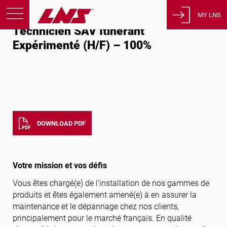
Technicien SAV Itinérant Expérimenté (H/F) – 100%
MY LNS
Technicien SAV Itinérant
Expérimenté (H/F) – 100%
Products
Support
Education
About us
Careers
DOWNLOAD PDF
Contact
Privacy Policy
Legal Notices
Votre mission et vos défis
Vous êtes chargé(e) de l’installation de nos gammes de
United States of America
produits et êtes également amené(e) à en assurer la
maintenance et le dépannage chez nos clients,
principalement pour le marché français. En qualité
English