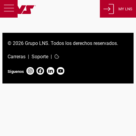
MY LNS
Productos
Asistencia
© 2026 Grupo LNS. Todos los derechos reservados.
Educación
Carreras
|
Soporte
|
Sobre nosotros
Empleos
Síguenos
Contacto
Política de privacidad
Avisos legales
Estados Unidos de América
Español