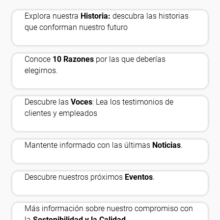
history_edu
Explora nuestra
Historia:
descubra las historias
handshake
que conforman nuestro futuro
Conoce
10 Razones
por las que deberías
auto_read_pause
elegirnos.
Descubre las
Voces
: Lea los testimonios de
newsmode
clientes y empleados
calendar_month
Mantente informado con las últimas
Noticias
.
nest_eco_leaf
Descubre nuestros próximos
Eventos
.
Más información sobre nuestro compromiso con
la
Sostenibilidad y la Calidad.