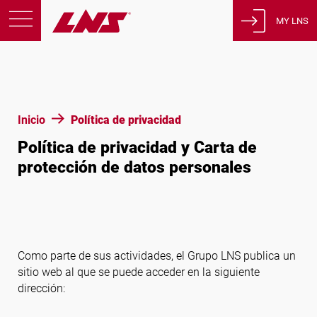
MY LNS
Productos
Asistencia
Educación
Inicio
Política de privacidad
Sobre nosotros
Política de privacidad y Carta de
Empleos
protección de datos personales
Contacto
Política de privacidad
Avisos legales
Como parte de sus actividades, el Grupo LNS publica un
Estados Unidos de América
sitio web al que se puede acceder en la siguiente
dirección:
Español