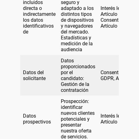
incluidos
seguro y
directa o
adaptado a los
Interés legítimoG
indirectamente
distintos tipos
Artículo 6.1.f)
los datos
de dispositivos
ConsentimientoG
identificativos
y navegadores
Artículo 6.1.a)
de
del mercado.
Estadísticas y
medición de la
audiencia
Datos
proporcionados
Datos del
por el
Consentimiento
solicitante
candidato:
GDPR, Artículo 6.
Gestión de la
contratación
Prospección:
identificar
nuevos clientes
Datos
Interés legítimoG
potenciales y
prospectivos
Artículo 6.1(f)].
presentar
nuestra oferta
de servicios.