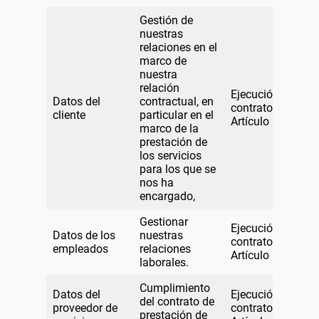
Gestión de
nuestras
relaciones en el
marco de
nuestra
relación
Ejecución del
Datos del
contractual, en
contratoGDPR,
cliente
particular en el
Artículo 6.1.b)
marco de la
prestación de
los servicios
para los que se
nos ha
encargado,
Gestionar
Ejecución del
Datos de los
nuestras
contratoGDPR,
empleados
relaciones
Artículo 6.1(b)].
laborales.
Cumplimiento
Datos del
Ejecución del
del contrato de
proveedor de
contratoGDPR,
prestación de