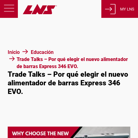
MY LNS
Productos
Asistencia
Educación
Inicio
Educación
Sobre nosotros
Trade Talks – Por qué elegir el nuevo alimentador
de barras Express 346 EVO.
Empleos
Trade Talks – Por qué elegir el nuevo
Contacto
alimentador de barras Express 346
EVO.
Política de privacidad
Avisos legales
Estados Unidos de América
Español