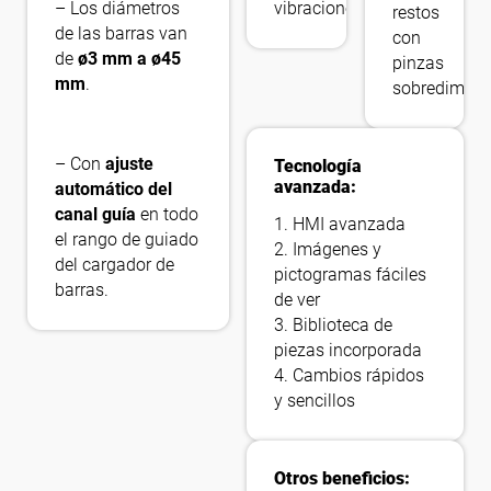
– Los diámetros
vibraciones
restos
de las barras van
con
de
ø3 mm a ø45
pinzas
mm
.
sobredimen
– Con
ajuste
Tecnología
avanzada:
automático del
canal guía
en todo
1. HMI avanzada
el rango de guiado
2. Imágenes y
del cargador de
pictogramas fáciles
barras.
de ver
3. Biblioteca de
piezas incorporada
4. Cambios rápidos
y sencillos
Otros beneficios: