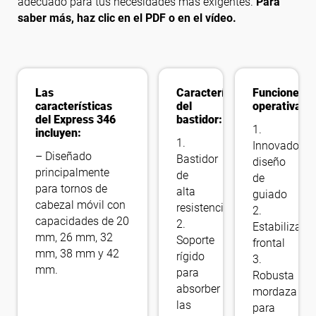
adecuado para tus necesidades más exigentes.
Para
saber más, haz clic en el PDF o en el vídeo.
Las
Características
Funciones
características
del
operativas:
del Express 346
bastidor:
1.
incluyen:
1.
Innovador
– Diseñado
Bastidor
diseño
principalmente
de
de
para tornos de
alta
guiado
cabezal móvil con
resistencia
2.
capacidades de 20
2.
Estabilizado
mm, 26 mm, 32
Soporte
frontal
mm, 38 mm y 42
rígido
3.
mm.
para
Robusta
absorber
mordaza
las
para