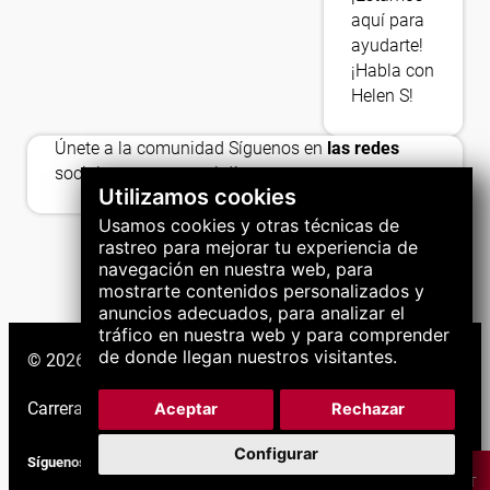
aquí para
ayudarte!
¡Habla con
Helen S!
thumb_up
Únete a la comunidad Síguenos en
las redes
sociales para estar al día
Utilizamos cookies
Usamos cookies y otras técnicas de
rastreo para mejorar tu experiencia de
navegación en nuestra web, para
mostrarte contenidos personalizados y
anuncios adecuados, para analizar el
tráfico en nuestra web y para comprender
de donde llegan nuestros visitantes.
© 2026 Grupo LNS. Todos los derechos reservados.
Carreras
|
Soporte
|
Aceptar
Rechazar
Configurar
Síguenos
CHAT