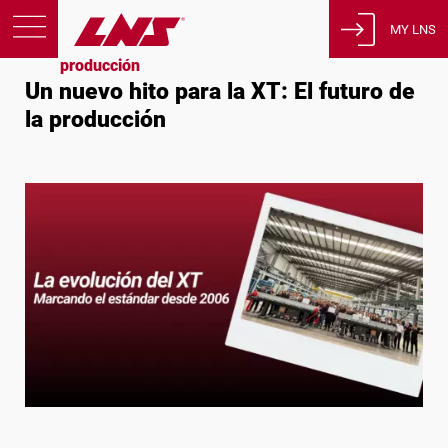
Inicio
Noticias
MY LNS
Un nuevo hito para la XT: El futuro de la
producción
Un nuevo hito para la XT: El futuro de
Productos
la producción
Asistencia
Educación
Sobre nosotros
Empleos
Contacto
Política de privacidad
Avisos legales
Estados Unidos de América
Español