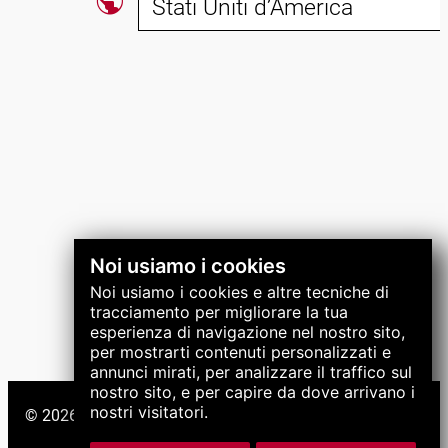
public
Stati Uniti d’America
Seguici
Noi usiamo i cookies
Noi usiamo i cookies e altre tecniche di
tracciamento per migliorare la tua
esperienza di navigazione nel nostro sito,
per mostrarti contenuti personalizzati e
annunci mirati, per analizzare il traffico sul
nostro sito, e per capire da dove arrivano i
nostri visitatori.
© 2026 Gruppo LNS. Tutti i diritti riservati.