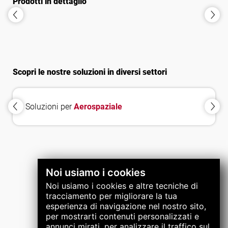
Prodotti in dettaglio
Sistemi di
Sistemi di
gestione dei
gestione dei
al
trucioli
lubrificanti
Scopri le nostre soluzioni in diversi settori
Soluzioni per
Aerospaziale
Noi usiamo i cookies
Noi usiamo i cookies e altre tecniche di
tracciamento per migliorare la tua
esperienza di navigazione nel nostro sito,
per mostrarti contenuti personalizzati e
annunci mirati, per analizzare il traffico sul