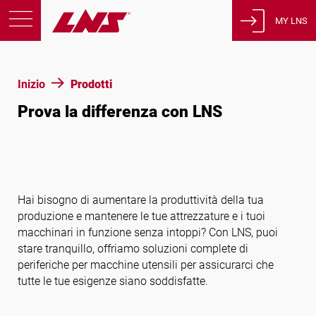
MY LNS
Prodotti
Inizio
Prodotti
Support
Prova la differenza con LNS
Educazione
Chi siamo
Carriera
Contatto
Hai bisogno di aumentare la produttività della tua
Informativa sulla privacy
produzione e mantenere le tue attrezzature e i tuoi
Avvisi legali
macchinari in funzione senza intoppi? Con LNS, puoi
stare tranquillo, offriamo soluzioni complete di
periferiche per macchine utensili per assicurarci che
Stati Uniti d’America
tutte le tue esigenze siano soddisfatte.
Italiano