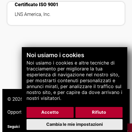
bookmark_check
Certificato ISO 9001
LNS America, Inc.
Noi usiamo i cookies
Noi usiamo i cookies e altre tecniche di
tracciamento per migliorare la tua
esperienza di navigazione nel nostro sito,
per mostrarti contenuti personalizzati e
annunci mirati, per analizzare il traffico sul
nostro sito, e per capire da dove arrivano i
nostri visitatori.
© 2026 Gruppo LNS. Tutti i diritti riservati.
Opportunità di lavoro
|
Supporto
|
Accetto
Rifiuto
Cambia le mie impostazioni
Seguici
CHAT