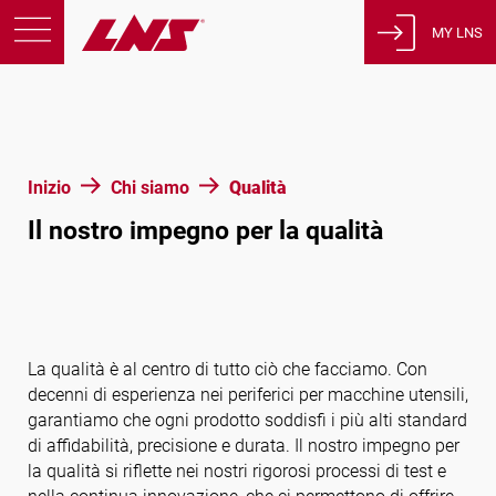
MY LNS
Prodotti
Support
Educazione
Inizio
Chi siamo
Qualità
Chi siamo
Il nostro impegno per la qualità
Carriera
Contatto
Informativa sulla privacy
Avvisi legali
La qualità è al centro di tutto ciò che facciamo. Con
decenni di esperienza nei periferici per macchine utensili,
garantiamo che ogni prodotto soddisfi i più alti standard
Stati Uniti d’America
di affidabilità, precisione e durata. Il nostro impegno per
la qualità si riflette nei nostri rigorosi processi di test e
Italiano