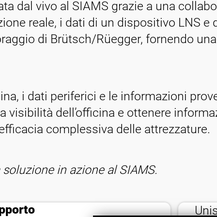
ata dal vivo al SIAMS grazie a una colla
ione reale, i dati di un dispositivo LNS e
oraggio di Brütsch/Rüegger, fornendo una 
, i dati periferici e le informazioni proven
 visibilità dell’officina e ottenere inform
l’efficacia complessiva delle attrezzature.
a soluzione in azione al SIAMS.
contact_support
pporto
Unis