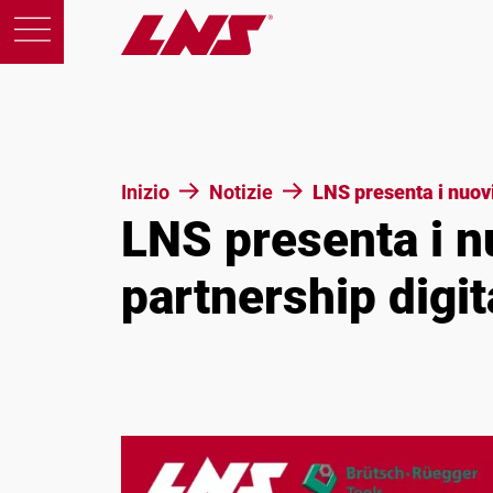
Prodotti
Inizio
Notizie
LNS presenta i nuovi
LNS presenta i n
Support
partnership digit
Educazione
Chi siamo
Carriera