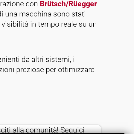
borazione con
Brütsch/Rüegger
.
 di una macchina sono stati
visibilità in tempo reale su un
ienti da altri sistemi, i
azioni preziose per ottimizzare
thumb_up
citi alla comunità! Seguici