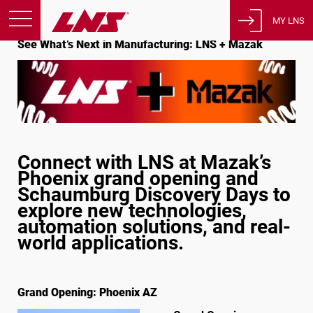
Inicio
Eventos
MY LNS
See What’s Next in Manufacturing: LNS + Mazak
See What’s Next in Manufacturing: LNS + Mazak
Productos
Asistencia
Educación
Sobre nosotros
Empleos
Connect with LNS at Mazak’s
Phoenix grand opening and
Contacto
Schaumburg Discovery Days to
explore new technologies,
Política de privacidad
automation solutions, and real-
Avisos legales
world applications.
Estados Unidos de América
Grand Opening: Phoenix AZ
Español