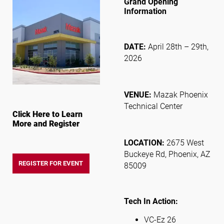
Grand Opening
Information
Síguenos
DATE:
April 28th – 29th,
2026
VENUE:
Mazak Phoenix
Technical Center
Click Here to Learn
More and Register
LOCATION:
2675 West
Buckeye Rd, Phoenix, AZ
REGISTER FOR EVENT
85009
Tech In Action:
VC-Ez 26