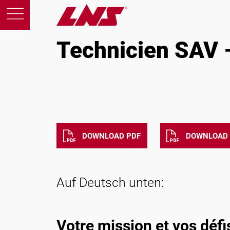
Technicien SAV – (H/F) Marché Suisse
Technicien SAV 
Products
Support
DOWNLOAD PDF
DOWNLOAD 
Education
About us
Auf Deutsch unten:
Careers
Votre mission et vos défis