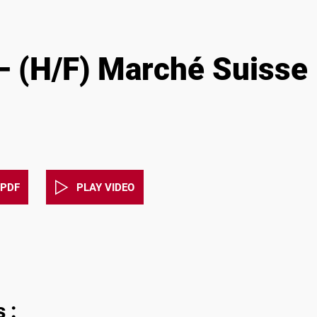
– (H/F) Marché Suisse
PDF
PLAY VIDEO
 :