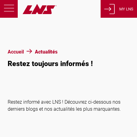
MY LNS
Produits
Support
Éducation
Accueil
Actualités
A propos de nous
Restez toujours informés !
Carrières
Contact
Politique de confidentialité
Avis juridiques
Restez informé avec LNS ! Découvrez ci-dessous nos
derniers blogs et nos actualités les plus marquantes.
États-Unis d’Amérique
Français