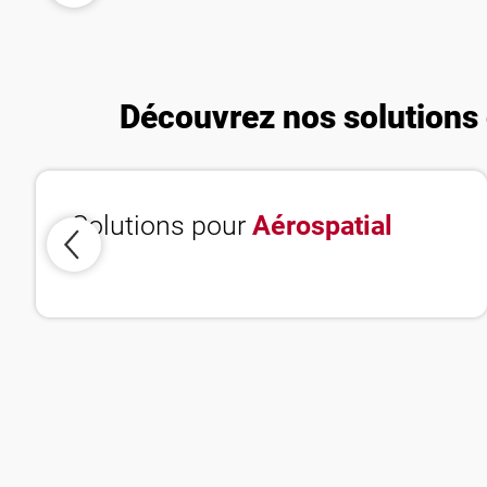
copeaux
Découvrez nos solutions d
Solutions pour
Aérospatial
Politique de confidentialité
Avis juridiques
États-Unis d’Amérique
Français