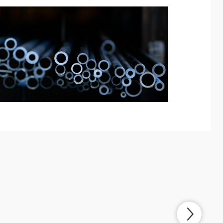
 de
Systèmes de
ent
filtration de