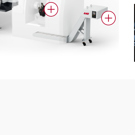
stèmes de
Systèmes
estion du
ravitaillem