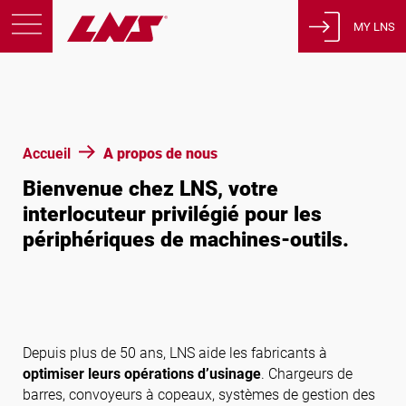
MY LNS
Produits
Support
Éducation
Accueil
A propos de nous
A propos de nous
Bienvenue chez LNS, votre
Carrières
interlocuteur privilégié pour les
Contact
périphériques de machines-outils.
Politique de confidentialité
Avis juridiques
États-Unis d’Amérique
Depuis plus de 50 ans, LNS aide les fabricants à
optimiser leurs opérations d’usinage
. Chargeurs de
barres, convoyeurs à copeaux, systèmes de gestion des
Français