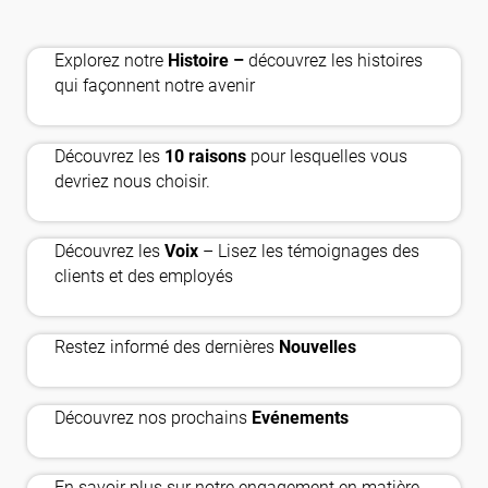
history_edu
Explorez notre
Histoire –
découvrez les histoires
handshake
qui façonnent notre avenir
Découvrez les
10 raisons
pour lesquelles vous
auto_read_pause
devriez nous choisir.
Découvrez les
Voix
– Lisez les témoignages des
newsmode
clients et des employés
calendar_month
Restez informé des dernières
Nouvelles
nest_eco_leaf
Découvrez nos prochains
Evénements
En savoir plus sur notre engagement en matière