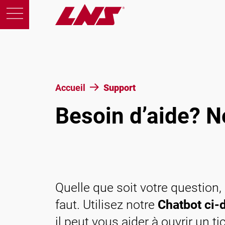
Produits
Accueil
Support
Besoin d’aide? 
Support
Éducation
A propos de nous
Quelle que soit votre question,
faut. Utilisez notre
Chatbot ci-
Carrières
il peut vous aider à ouvrir un 