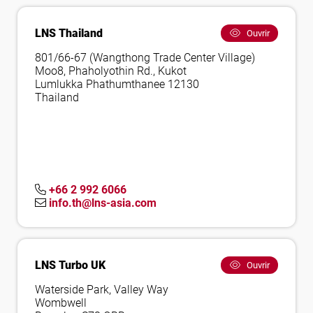
LNS Thailand
Ouvrir
801/66-67 (Wangthong Trade Center Village)
Moo8, Phaholyothin Rd., Kukot
Lumlukka Phathumthanee 12130
Thailand
+66 2 992 6066
info.th@lns-asia.com
LNS Turbo UK
Ouvrir
Waterside Park, Valley Way
Wombwell