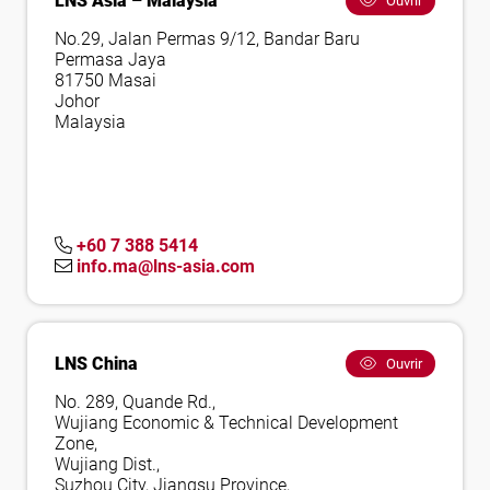
LNS Asia – Malaysia
Ouvrir
No.29, Jalan Permas 9/12, Bandar Baru
Permasa Jaya
81750 Masai
Johor
Malaysia
+60 7 388 5414
info.ma@lns-asia.com
LNS China
Ouvrir
No. 289, Quande Rd.,
Wujiang Economic & Technical Development
Zone,
Wujiang Dist.,
Suzhou City, Jiangsu Province,