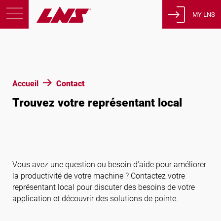
MY LNS
Produits
Support
Éducation
Accueil
Contact
A propos de nous
Trouvez votre représentant local
Carrières
Contact
Politique de confidentialité
Avis juridiques
Vous avez une question ou besoin d’aide pour améliorer
la productivité de votre machine ? Contactez votre
représentant local pour discuter des besoins de votre
États-Unis d’Amérique
application et découvrir des solutions de pointe.
Français