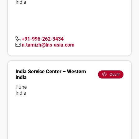
India
+91-996-262-3434
n.tamizh@lns-asia.com
India Service Center – Western
Ouvrir
India
Pune
India