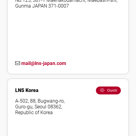
No.125, 387-1 Maehakodamachi, Maebashi-shi,
Gunma JAPAN 371-0007
mail@lns-japan.com
LNS Korea
Ouvrir
A-502, 88, Bugwang-ro,
Guro-gu, Seoul 08362,
Republic of Korea