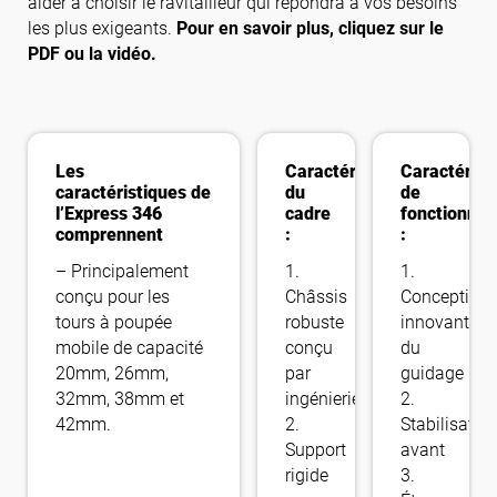
aider à choisir le ravitailleur qui répondra à vos besoins
les plus exigeants.
Pour en savoir plus, cliquez sur le
PDF ou la vidéo.
Les
Caractéristiques
Caractérist
caractéristiques de
du
de
l’Express 346
cadre
fonctionne
comprennent
:
:
– Principalement
1.
1.
conçu pour les
Châssis
Conception
tours à poupée
robuste
innovante
mobile de capacité
conçu
du
20mm, 26mm,
par
guidage
32mm, 38mm et
ingénierie
2.
42mm.
2.
Stabilisateu
Support
avant
rigide
3.