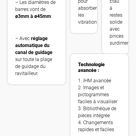
pour
Étau
– Les diamètres de
absorber
à
barres vont de
les
restes
ø3mm à ø45mm
.
vibrations
solide
avec
pinces
– Avec
réglage
surdimensi
automatique du
canal de guidage
sur toute la plage
Technologie
de guidage du
avancée :
ravitailleur.
1. IHM avancée
2. Images et
pictogrammes
faciles à visualiser
3. Bibliothèque de
pièces intégrée
4. Changements
rapides et faciles