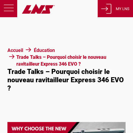
MY LNS
Produits
Support
Éducation
Accueil
Éducation
A propos de nous
Trade Talks – Pourquoi choisir le nouveau
ravitailleur Express 346 EVO ?
Carrières
Trade Talks – Pourquoi choisir le
Contact
nouveau ravitailleur Express 346 EVO
?
Politique de confidentialité
Avis juridiques
États-Unis d’Amérique
Français