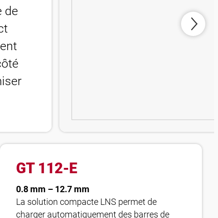
e de
ct
ment
côté
miser
GT 112-E
0.8 mm – 12.7 mm
La solution compacte LNS permet de
charger automatiquement des barres de