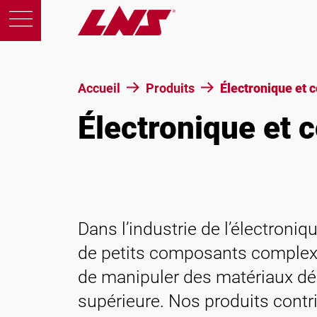
Accueil
Produits
Électronique et 
Électronique et 
Produits
Support
Éducation
Dans l’industrie de l’électroniq
A propos de nous
de petits composants complex
de manipuler des matériaux déli
Carrières
supérieure. Nos produits contri