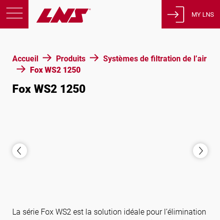
MY LNS
Produits
Accueil
Produits
Systèmes de filtration de l’air
Support
Fox WS2 1250
Éducation
Fox WS2 1250
A propos de nous
Carrières
Contact
Politique de confidentialité
Avis juridiques
États-Unis d’Amérique
La série Fox WS2 est la solution idéale pour l’élimination
Français