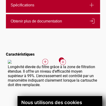
add
Spécifications
login
Obtenir plus de documentation
Caractéristiques
Longévité élevée du filtre grâce à la zone de filtration
étendue. Il offre un niveau d’efficacité moyen
supérieur à 99%. L’encrassement est contrôlé par un
manomètre indiquant clairement lorsque la cartouche
doit être remplacée.
Nous utilisons des cookies